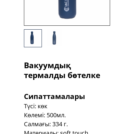
Вакуумдық
термалды бөтелке
Сипаттамалары
Түсі: көк
Көлемі: 500мл.
Салмағы: 334 г.
Материалы: soft touch