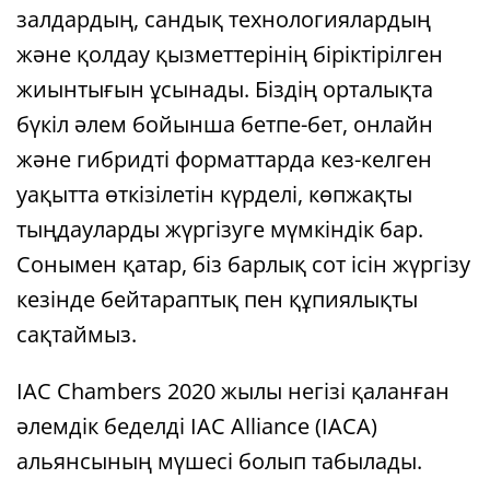
залдардың, сандық технологиялардың
және қолдау қызметтерінің біріктірілген
жиынтығын ұсынады. Біздің орталықта
бүкіл әлем бойынша бетпе-бет, онлайн
және гибридті форматтарда кез-келген
уақытта өткізілетін күрделі, көпжақты
тыңдауларды жүргізуге мүмкіндік бар.
Сонымен қатар, біз барлық сот ісін жүргізу
кезінде бейтараптық пен құпиялықты
сақтаймыз.
IAC Chambers 2020 жылы негізі қаланған
әлемдік беделді IAC Alliance (IACA)
альянсының мүшесі болып табылады.