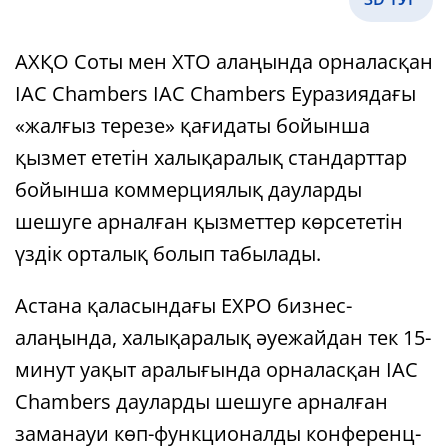
АХҚО Соты мен ХТО алаңында орналасқан
IAC Chambers IAC Chambers Еуразиядағы
«жалғыз терезе» қағидаты бойынша
қызмет ететін халықаралық стандарттар
бойынша коммерциялық дауларды
шешуге арналған қызметтер көрсететін
үздік орталық болып табылады.
Астана қаласындағы EXPO бизнес-
алаңында, халықаралық әуежайдан тек 15-
минут уақыт аралығында орналасқан IAC
Chambers дауларды шешуге арналған
заманауи көп-функционалды конференц-