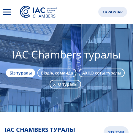
СҰРАУЛАР
IAC Chambers туралы
Біз туралы
Біздің команда
АХҚО соты туралы
ХТО туралы
IAC CHAMBERS ТУРАЛЫ
3D ТУР