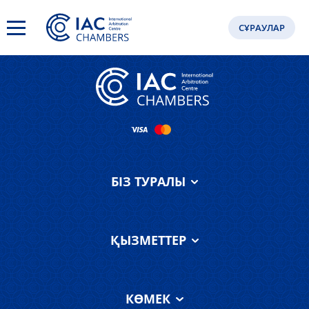
Ghsdfsfsdfs
СҰРАУЛАР
БІЗ ТУРАЛЫ
IAC Chambers
туралы
ҚЫЗМЕТТЕР
Біздің команда
Қызметтер
АХҚО соты туралы
КӨМЕК
Пікірлер