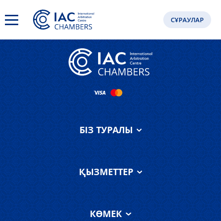
Ghsdfsfsdfs
СҰРАУЛАР
БІЗ ТУРАЛЫ
IAC Chambers
туралы
ҚЫЗМЕТТЕР
Біздің команда
Қызметтер
АХҚО соты туралы
КӨМЕК
Пікірлер