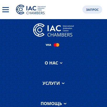
ARCHIVE PAGE
ЗАПРОС
О НАС
Об IAC Chambers
УСЛУГИ
Наша команда
О суде МФЦА
Услуги
ПОМОЩЬ
О МАЦ
Отзывы