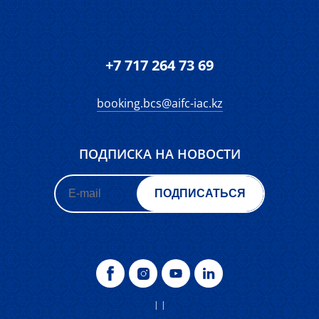
Terms and
FAQ
Контакты
Conditions of Use
Запросы
Форма обратной
+7 717 264 73 69
связи
Дорожная карта
booking.bcs@aifc-iac.kz
ПОДПИСКА НА НОВОСТИ
ПОДПИСАТЬСЯ
|
|