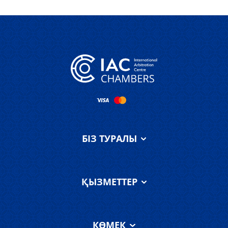
БІЗ ТУРАЛЫ
IAC Chambers
туралы
ҚЫЗМЕТТЕР
Біздің команда
Қызметтер
АХҚО соты туралы
КӨМЕК