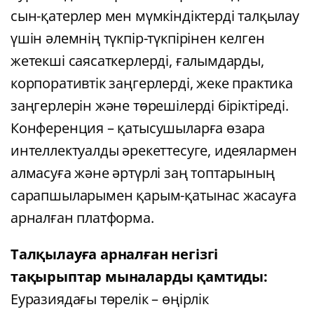
сын-қатерлер мен мүмкіндіктерді талқылау
үшін әлемнің түкпір-түкпірінен келген
жетекші саясаткерлерді, ғалымдарды,
корпоративтік заңгерлерді, жеке практика
заңгерлерін және төрешілерді біріктіреді.
Конференция – қатысушыларға өзара
интеллектуалды әрекеттесуге, идеялармен
алмасуға және әртүрлі заң топтарының
сарапшыларымен қарым-қатынас жасауға
арналған платформа.
Талқылауға арналған негізгі
тақырыптар мыналарды қамтиды:
Еуразиядағы төрелік – өңірлік