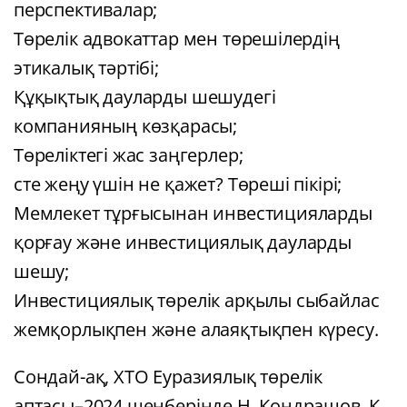
перспективалар;
Төрелік адвокаттар мен төрешілердің
этикалық тәртібі;
Құқықтық дауларды шешудегі
компанияның көзқарасы;
Төреліктегі жас заңгерлер;
сте жеңу үшін не қажет? Төреші пікірі;
Мемлекет тұрғысынан инвестицияларды
қорғау және инвестициялық дауларды
шешу;
Инвестициялық төрелік арқылы сыбайлас
жемқорлықпен және алаяқтықпен күресу.
Сондай-ақ, ХТО Еуразиялық төрелік
аптасы–2024 шеңберінде Н. Кондрашов, К.