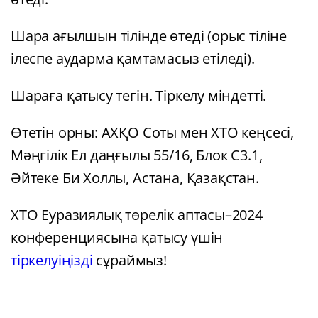
Шара ағылшын тілінде өтеді (орыс тіліне
ілеспе аударма қамтамасыз етіледі).
Шараға қатысу тегін. Тіркелу міндетті.
Өтетін орны: АХҚО Соты мен ХТО кеңсесі,
Мәңгілік Ел даңғылы 55/16, Блок С3.1,
Әйтеке Би Холлы, Астана, Қазақстан.
ХТО Еуразиялық төрелік аптасы–2024
конференциясына қатысу үшін
тіркелуіңізді
сұраймыз!