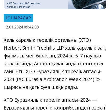
ІС-ШАРАЛАР
12.01.2024 09:42:08
Халықаралық төрелік орталығы (ХТО)
Herbert Smith Freehills LLP халықаралық заң
фирмасымен бірлесіп, 2024 ж. 5–7 наурыз
аралығында Астана қаласында өтетін жыл
сайынғы ХТО Еуразиялық төрелік аптасы–
2024 (IAC Eurasia Arbitration Week 2024) іс-
шарасына қатысуға шақырады.
ХТО Еуразиялық төрелік аптасы–2024 —
Еуразиядағы төрелік тәжірибесіндегі өзекті