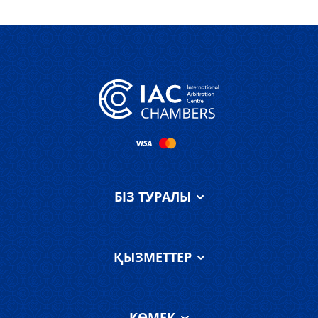
БІЗ ТУРАЛЫ
IAC Chambers
туралы
ҚЫЗМЕТТЕР
Біздің команда
Қызметтер
АХҚО соты туралы
КӨМЕК