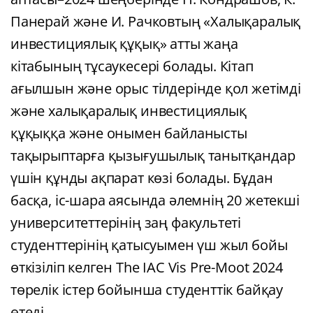
Панерай және И. Рачковтың «Халықаралық
инвестициялық құқық» атты жаңа
кітабының тұсаукесері болады. Кітап
ағылшын және орыс тілдерінде қол жетімді
және халықаралық инвестициялық
құқыққа және онымен байланысты
тақырыптарға қызығушылық танытқандар
үшін құнды ақпарат көзі болады. Бұдан
басқа, іс-шара аясында әлемнің 20 жетекші
университеттерінің заң факультеті
студенттерінің қатысуымен үш жыл бойы
өткізіліп келген The IAC Vis Pre-Moot 2024
төрелік істер бойынша студенттік байқау
өтеді.