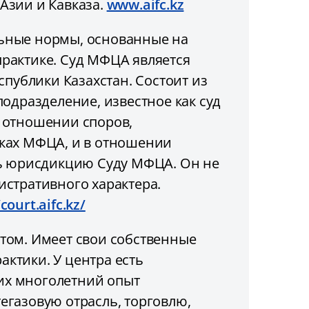
Азии и Кавказа.
www.aifc.kz
льные нормы, основанные на
рактике. Суд МФЦА является
публики Казахстан. Состоит из
одразделение, известное как суд
 отношении споров,
мках МФЦА, и в отношении
ть юрисдикцию Суду МФЦА. Он не
стративного характера.
/court.aifc.kz/
том. Имеет свои собственные
ктики. У центра есть
их многолетний опыт
газовую отрасль, торговлю,