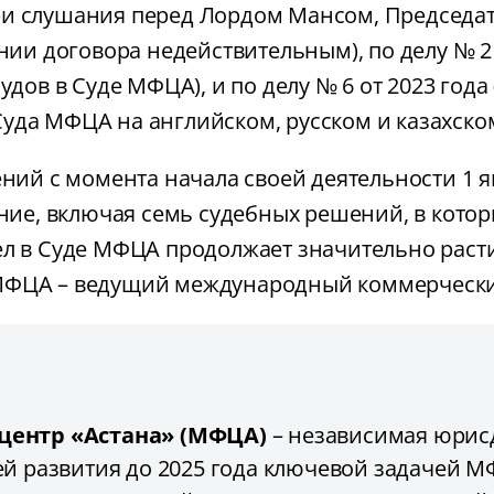
три слушания перед Лордом Мансом, Председат
ании договора недействительным), по делу № 2
в в Суде МФЦА), и по делу № 6 от 2023 года 
Суда МФЦА на английском, русском и казахско
й с момента начала своей деятельности 1 ян
ие, включая семь судебных решений, в кото
дел в Суде МФЦА продолжает значительно рас
 МФЦА – ведущий международный коммерческий
ентр «Астана» (МФЦА)
– независимая юрисд
ией развития до 2025 года ключевой задачей 