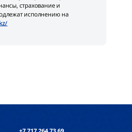
нансы, страхование и
подлежат исполнению на
kz/
+7 717 264 73 69