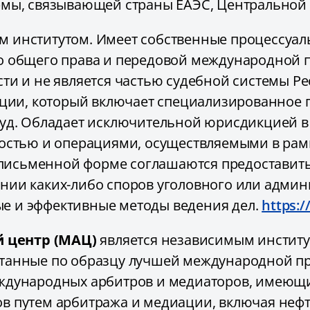
рмы, связывающей страны ЕАЭС, Центральной 
м институтом. Имеет собственные процессуа
о общего права и передовой международной п
ти и не является частью судебной системы Рес
нции, который включает специализированное п
суд. Обладает исключительной юрисдикцией в
ностью и операциями, осуществляемыми в ра
 в письменной форме соглашаются предостави
ии каких-либо споров уголовного или админи
е и эффективные методы ведения дел.
https:/
 центр (МАЦ)
является независимым институ
танные по образцу лучшей международной пра
ждународных арбитров и медиаторов, имеющ
 путем арбитража и медиации, включая нефте