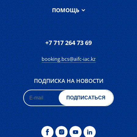
Услуги
ПОМОЩЬ
О МАЦ
Отзывы
Terms and
FAQ
Контакты
Conditions of Use
Запросы
Форма обратной
+7 717 264 73 69
связи
Дорожная карта
booking.bcs@aifc-iac.kz
ПОДПИСКА НА НОВОСТИ
ПОДПИСАТЬСЯ