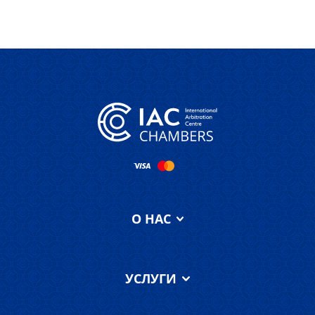
О НАС
Об IAC Chambers
УСЛУГИ
Наша команда
О суде МФЦА