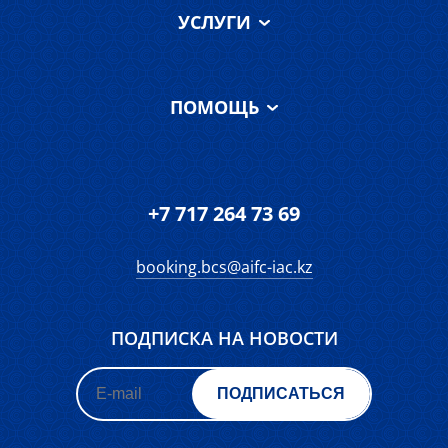
УСЛУГИ
Наша команда
О суде МФЦА
Услуги
ПОМОЩЬ
О МАЦ
Отзывы
Terms and
FAQ
Контакты
Conditions of Use
Запросы
Форма обратной
+7 717 264 73 69
связи
Дорожная карта
booking.bcs@aifc-iac.kz
ПОДПИСКА НА НОВОСТИ
ПОДПИСАТЬСЯ